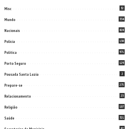
Misc
32
Mundo
334
Nacionais
828
Policia
130
Politica
971
Porto Seguro
129
Pousada Santa Luzia
2
Prepare-se
275
Relacionamento
23
Religião
107
Saúde
321
97