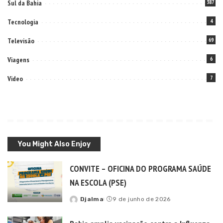
Sul da Bahia
387
Tecnologia
4
Televisão
69
Viagens
6
Video
7
You Might Also Enjoy
CONVITE – OFICINA DO PROGRAMA SAÚDE
NA ESCOLA (PSE)
Djalma
9 de junho de 2026
Posted
by