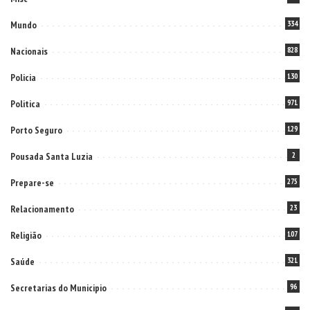
Mundo
334
Nacionais
828
Policia
130
Politica
971
Porto Seguro
129
Pousada Santa Luzia
2
Prepare-se
275
Relacionamento
23
Religião
107
Saúde
321
Secretarias do Municipio
96