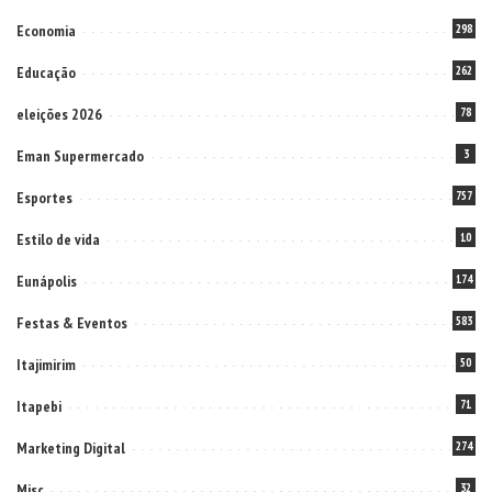
Economia
298
Educação
262
eleições 2026
78
Eman Supermercado
3
Esportes
757
Estilo de vida
10
Eunápolis
174
Festas & Eventos
583
Itajimirim
50
Itapebi
71
Marketing Digital
274
Misc
32