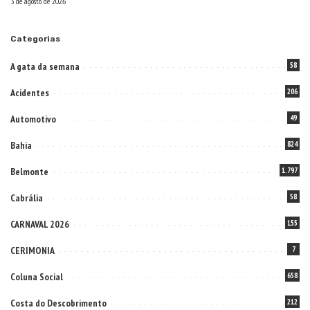
3 de agosto de 2026
Categorias
A gata da semana
58
Acidentes
206
Automotivo
49
Bahia
824
Belmonte
1.797
Cabrália
58
CARNAVAL 2026
155
CERIMONIA
7
Coluna Social
658
Costa do Descobrimento
212