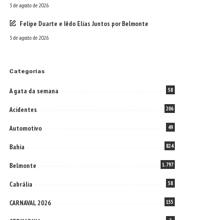
3 de agosto de 2026
Felipe Duarte e Iêdo Elias Juntos por Belmonte
3 de agosto de 2026
Categorias
A gata da semana
58
Acidentes
206
Automotivo
49
Bahia
824
Belmonte
1.797
Cabrália
58
CARNAVAL 2026
155