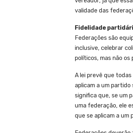
vereador, já que essa
validade das federaç
Fidelidade partidár
Federações são equip
inclusive, celebrar c
políticos, mas não os
A lei prevê que todas
aplicam a um partido
significa que, se um 
uma federação, ele es
que se aplicam a um p
Federações deverão 