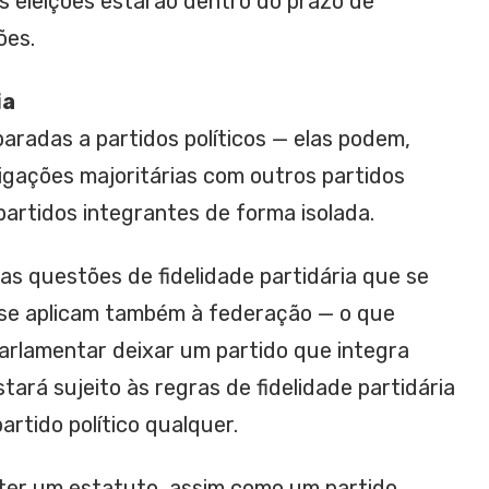
s eleições estarão dentro do prazo de
ões.
ia
aradas a partidos políticos — elas podem,
oligações majoritárias com outros partidos
 partidos integrantes de forma isolada.
 as questões de fidelidade partidária que se
 se aplicam também à federação — o que
parlamentar deixar um partido que integra
tará sujeito às regras de fidelidade partidária
artido político qualquer.
ter um estatuto, assim como um partido