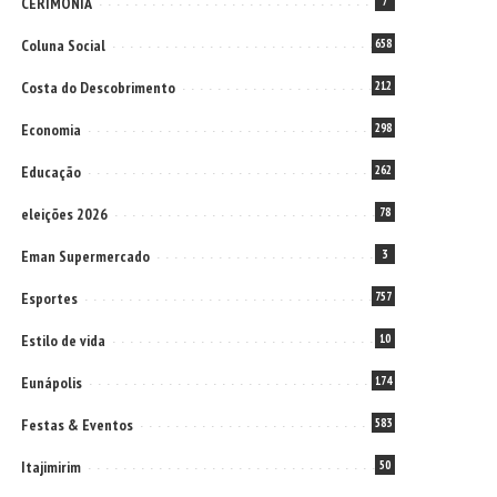
CERIMONIA
7
Coluna Social
658
Costa do Descobrimento
212
Economia
298
Educação
262
eleições 2026
78
Eman Supermercado
3
Esportes
757
Estilo de vida
10
Eunápolis
174
Festas & Eventos
583
Itajimirim
50