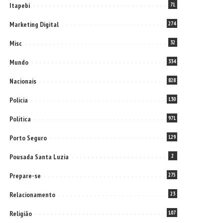
Itapebi
71
Marketing Digital
274
Misc
32
Mundo
334
Nacionais
828
Policia
130
Politica
971
Porto Seguro
129
Pousada Santa Luzia
2
Prepare-se
275
Relacionamento
23
Religião
107