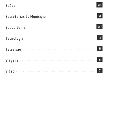
Saúde
321
Secretarias do Municipio
96
Sul da Bahia
387
Tecnologia
4
Televisão
69
Viagens
6
Video
7