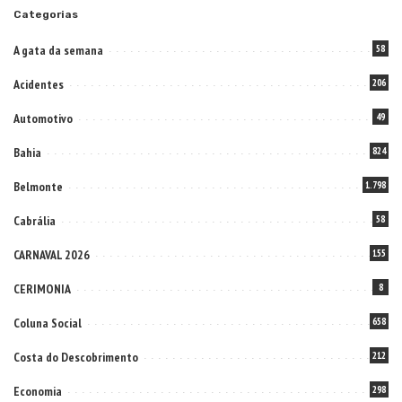
Categorias
A gata da semana
58
Acidentes
206
Automotivo
49
Bahia
824
Belmonte
1.798
Cabrália
58
CARNAVAL 2026
155
CERIMONIA
8
Coluna Social
658
Costa do Descobrimento
212
Economia
298