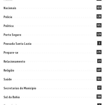
Nacionais
828
Policia
130
Politica
971
Porto Seguro
129
Pousada Santa Luzia
2
Prepare-se
275
Relacionamento
23
Religião
107
Saúde
321
Secretarias do Municipio
97
Sul da Bahia
388