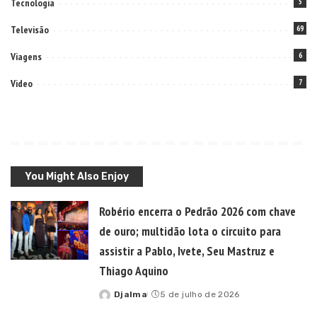
Tecnologia
5
Televisão
69
Viagens
6
Video
7
You Might Also Enjoy
Robério encerra o Pedrão 2026 com chave
de ouro; multidão lota o circuito para
assistir a Pablo, Ivete, Seu Mastruz e
Thiago Aquino
Djalma
5 de julho de 2026
Posted
by