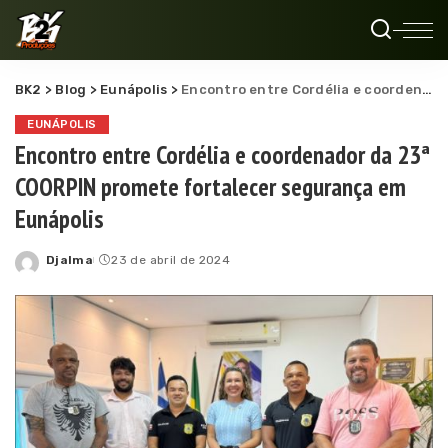
BK2
>
Blog
>
Eunápolis
>
Encontro entre Cordélia e coordenador da 23ª COORPIN promete fortalecer segurança em Eunápolis
EUNÁPOLIS
Encontro entre Cordélia e coordenador da 23ª
COORPIN promete fortalecer segurança em
Eunápolis
Djalma
23 de abril de 2024
Posted
by