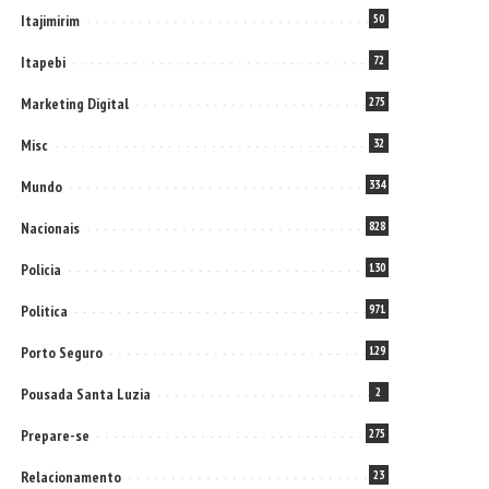
Itajimirim
50
Itapebi
72
Marketing Digital
275
Misc
32
Mundo
334
Nacionais
828
Policia
130
Politica
971
Porto Seguro
129
Pousada Santa Luzia
2
Prepare-se
275
Relacionamento
23