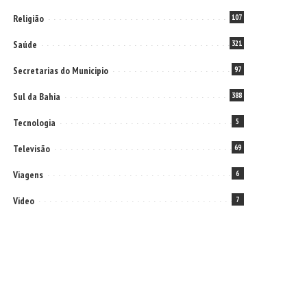
Religião
107
Saúde
321
Secretarias do Municipio
97
Sul da Bahia
388
Tecnologia
5
Televisão
69
Viagens
6
Video
7