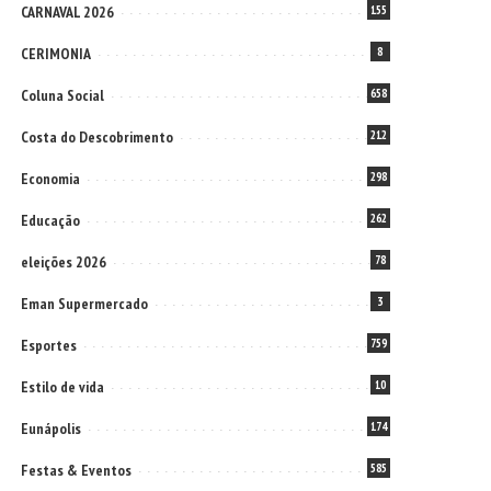
CARNAVAL 2026
155
CERIMONIA
8
Coluna Social
658
Costa do Descobrimento
212
Economia
298
Educação
262
eleições 2026
78
Eman Supermercado
3
Esportes
759
Estilo de vida
10
Eunápolis
174
Festas & Eventos
585