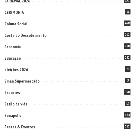
CARNAVAL 2026
155
CERIMONIA
8
Coluna Social
658
Costa do Descobrimento
212
Economia
298
Educação
262
eleições 2026
78
Eman Supermercado
3
Esportes
758
Estilo de vida
10
Eunápolis
174
Festas & Eventos
585