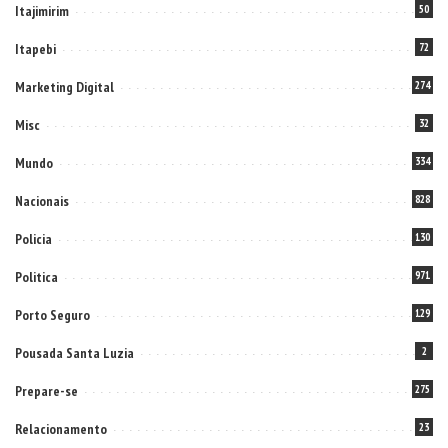
Itajimirim
50
Itapebi
72
Marketing Digital
274
Misc
32
Mundo
334
Nacionais
828
Policia
130
Politica
971
Porto Seguro
129
Pousada Santa Luzia
2
Prepare-se
275
Relacionamento
23