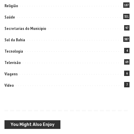
Religião
107
Saúde
321
Secretarias do Municipio
97
Sul da Bahia
387
Tecnologia
4
Televisão
69
Viagens
6
Video
7
You Might Also Enjoy