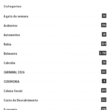
Acidentes
206
Automotivo
49
Bahia
824
Belmonte
1.798
Cabrália
58
CARNAVAL 2026
155
CERIMONIA
8
Coluna Social
658
Costa do Descobrimento
212
Economia
298
Educação
262