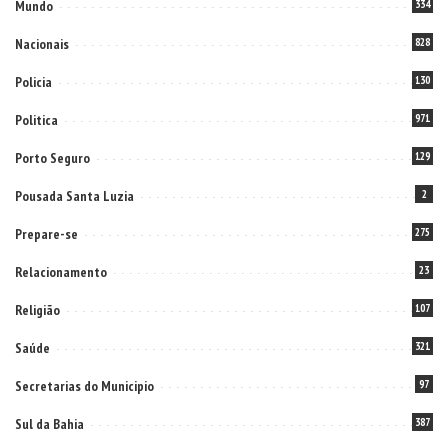
Policia
130
Politica
971
Porto Seguro
129
Pousada Santa Luzia
2
Prepare-se
275
Relacionamento
23
Religião
107
Saúde
321
Secretarias do Municipio
97
Sul da Bahia
387
Tecnologia
4
Televisão
69