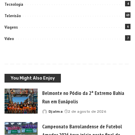
Viagens
6
Video
7
You Might Also Enjoy
Belmonte no Pódio da 2ª Extremo Bahia
Run em Eunápolis
Djalma
2 de agosto de 2026
Posted
by
Campeonato Barrolandense de Futebol
Amador 2026 teve início neste final de
semana no distrito.
Djalma
26 de julho de 2026
Posted