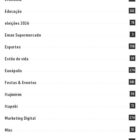
eleições 2026
78
Eman Supermercado
3
Esportes
758
Estilo de vida
10
Eunápolis
174
Festas & Eventos
585
Itajimirim
50
Itapebi
72
Marketing Digital
274
Misc
32
Mundo
334
Nacionais
828