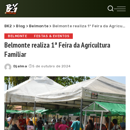
BK2
>
Blog
>
Belmonte
>
Belmonte realiza 1ª Feira da Agricultura Familiar
BELMONTE
FESTAS & EVENTOS
Belmonte realiza 1ª Feira da Agricultura
Familiar
Djalma
5 de outubro de 2024
Posted
by