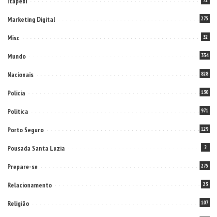
Itapebi
Marketing Digital
275
Misc
32
Mundo
334
Nacionais
828
Policia
130
Politica
971
Porto Seguro
129
Pousada Santa Luzia
2
Prepare-se
275
Relacionamento
23
Religião
107