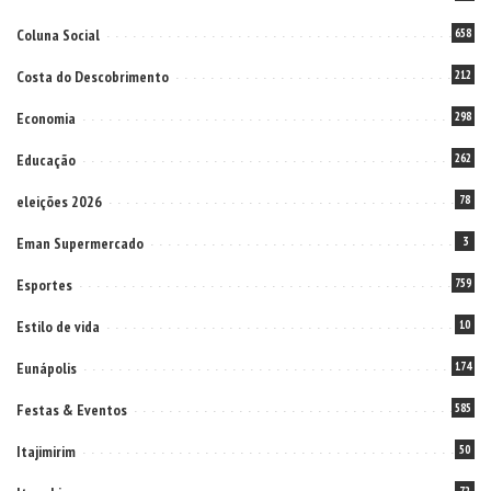
Coluna Social
658
Costa do Descobrimento
212
Economia
298
Educação
262
eleições 2026
78
Eman Supermercado
3
Esportes
759
Estilo de vida
10
Eunápolis
174
Festas & Eventos
585
Itajimirim
50
72