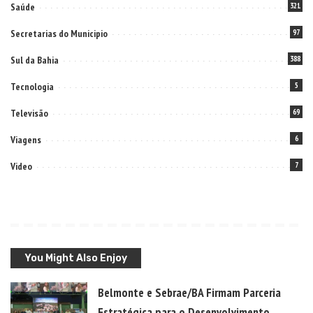
Saúde
321
Secretarias do Municipio
97
Sul da Bahia
388
Tecnologia
5
Televisão
69
Viagens
6
Video
7
You Might Also Enjoy
Belmonte e Sebrae/BA Firmam Parceria
Estratégica para o Desenvolvimento