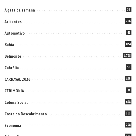
A gata da semana
58
Acidentes
206
Automotivo
49
Bahia
824
Belmonte
1.798
Cabrália
58
CARNAVAL 2026
155
CERIMONIA
8
Coluna Social
658
Costa do Descobrimento
212
Economia
298