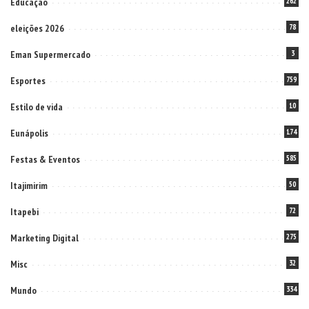
Educação
262
eleições 2026
78
Eman Supermercado
3
Esportes
759
Estilo de vida
10
Eunápolis
174
Festas & Eventos
585
Itajimirim
50
Itapebi
72
Marketing Digital
275
Misc
32
Mundo
334