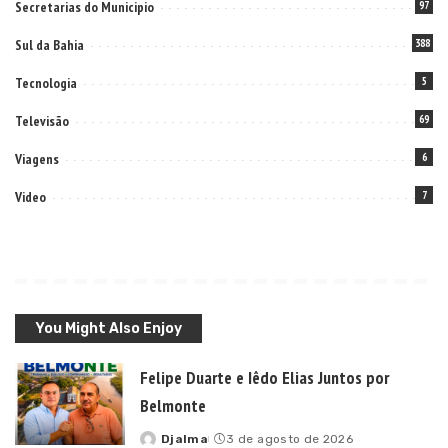
Secretarias do Municipio
97
Sul da Bahia
388
Tecnologia
5
Televisão
69
Viagens
6
Video
7
You Might Also Enjoy
Felipe Duarte e Iêdo Elias Juntos por
Belmonte
Djalma
3 de agosto de 2026
Posted