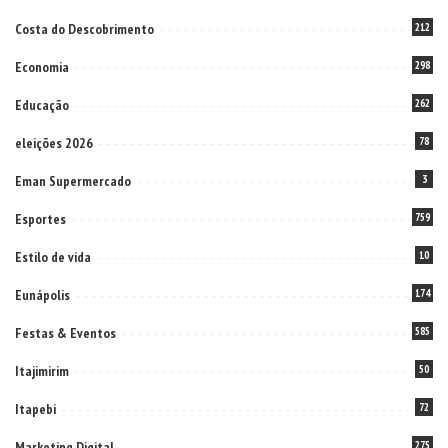
Costa do Descobrimento
212
Economia
298
Educação
262
eleições 2026
78
Eman Supermercado
3
Esportes
759
Estilo de vida
10
Eunápolis
174
Festas & Eventos
585
Itajimirim
50
Itapebi
72
Marketing Digital
275