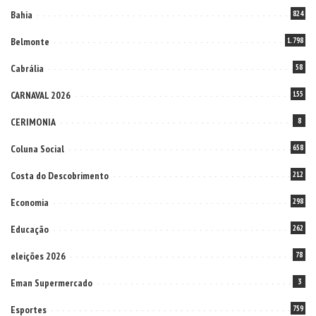
Bahia
824
Belmonte
1.798
Cabrália
58
CARNAVAL 2026
155
CERIMONIA
8
Coluna Social
658
Costa do Descobrimento
212
Economia
298
Educação
262
eleições 2026
78
Eman Supermercado
3
Esportes
759