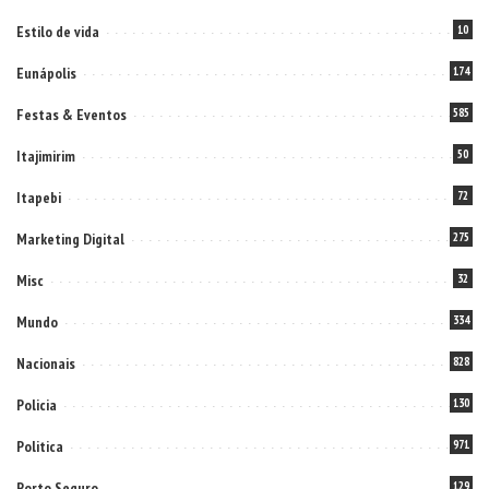
Estilo de vida
10
Eunápolis
174
Festas & Eventos
585
Itajimirim
50
Itapebi
72
Marketing Digital
275
Misc
32
Mundo
334
Nacionais
828
Policia
130
Politica
971
Porto Seguro
129