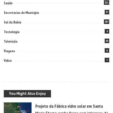
Saúde
321
Secretarias do Municipio
97
Sul da Bahia
387
Tecnologia
4
Televisão
69
Viagens
6
Video
7
You Might Also Enjoy
Projeto da Fábrica vidro solar em Santa