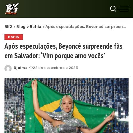
BK2
>
Blog
>
Bahia
>
Após especulações, Beyoncé surpreende fãs em Salvador: ‘Vim porque amo vocês’
BAHIA
Após especulações, Beyoncé surpreende fãs
em Salvador: ‘Vim porque amo vocês’
Djalma
22 de dezembro de 2023
Posted
by