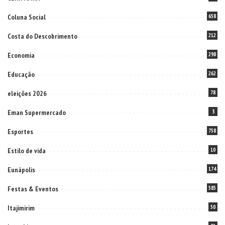
Coluna Social
658
Costa do Descobrimento
212
Economia
298
Educação
262
eleições 2026
78
Eman Supermercado
3
Esportes
758
Estilo de vida
10
Eunápolis
174
Festas & Eventos
585
Itajimirim
50