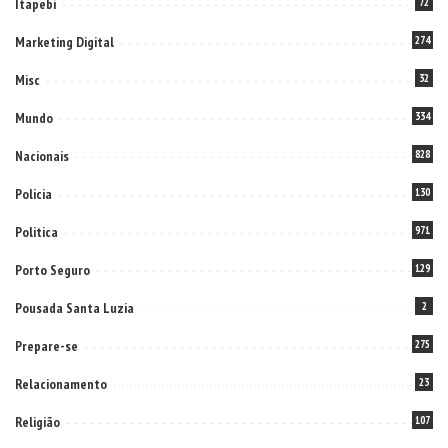
Itapebi
72
Marketing Digital
274
Misc
32
Mundo
334
Nacionais
828
Policia
130
Politica
971
Porto Seguro
129
Pousada Santa Luzia
2
Prepare-se
275
Relacionamento
23
Religião
107