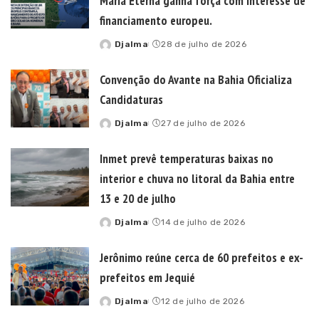
Maria Eterna ganha força com interesse de
financiamento europeu.
Djalma
28 de julho de 2026
Posted
by
Convenção do Avante na Bahia Oficializa
Candidaturas
Djalma
27 de julho de 2026
Posted
by
Inmet prevê temperaturas baixas no
interior e chuva no litoral da Bahia entre
13 e 20 de julho
Djalma
14 de julho de 2026
Posted
by
Jerônimo reúne cerca de 60 prefeitos e ex-
prefeitos em Jequié
Djalma
12 de julho de 2026
Posted