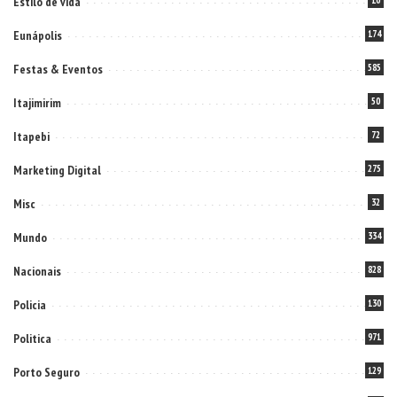
Estilo de vida
Eunápolis
174
Festas & Eventos
585
Itajimirim
50
Itapebi
72
Marketing Digital
275
Misc
32
Mundo
334
Nacionais
828
Policia
130
Politica
971
Porto Seguro
129