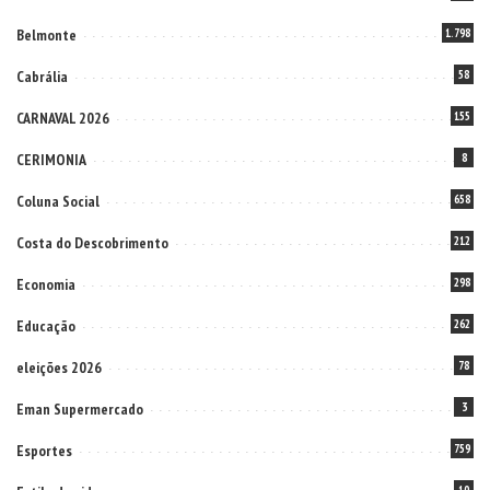
Belmonte
1.798
Cabrália
58
CARNAVAL 2026
155
CERIMONIA
8
Coluna Social
658
Costa do Descobrimento
212
Economia
298
Educação
262
eleições 2026
78
Eman Supermercado
3
Esportes
759
10