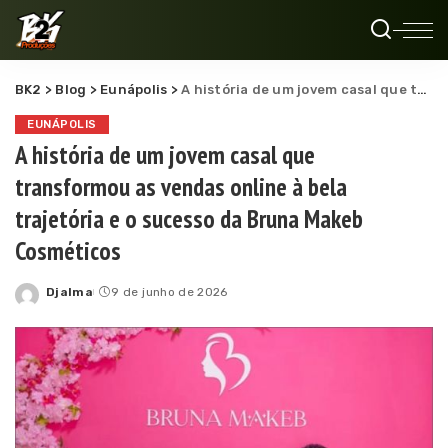
BK2
>
Blog
>
Eunápolis
>
A história de um jovem casal que transformou as vendas online à bela trajetória e o sucesso da Bruna Makeb Cosméticos
EUNÁPOLIS
A história de um jovem casal que
transformou as vendas online à bela
trajetória e o sucesso da Bruna Makeb
Cosméticos
Djalma
9 de junho de 2026
Posted
by