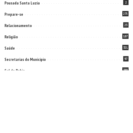
Pousada Santa Luzia
2
Prepare-se
275
Relacionamento
23
Religião
107
Saúde
321
Secretarias do Municipio
97
Sul da Bahia
388
Tecnologia
5
Televisão
69
Viagens
6
Video
7