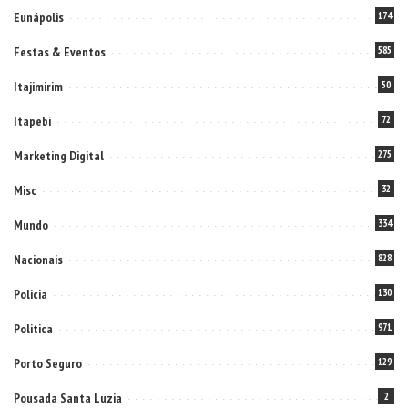
Eunápolis
174
Festas & Eventos
585
Itajimirim
50
Itapebi
72
Marketing Digital
275
Misc
32
Mundo
334
Nacionais
828
Policia
130
Politica
971
Porto Seguro
129
Pousada Santa Luzia
2